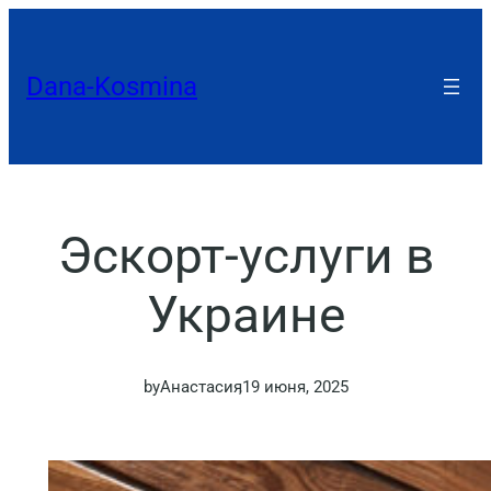
Перейти
к
Dana-Kosmina
содержимому
Эскорт-услуги в
Украине
by
Анастасия
,
19 июня, 2025